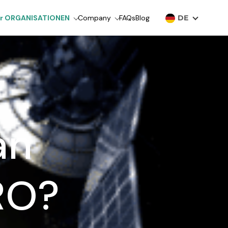
ür ORGANISATIONEN
Company
FAQs
Blog
DE
an
RO?