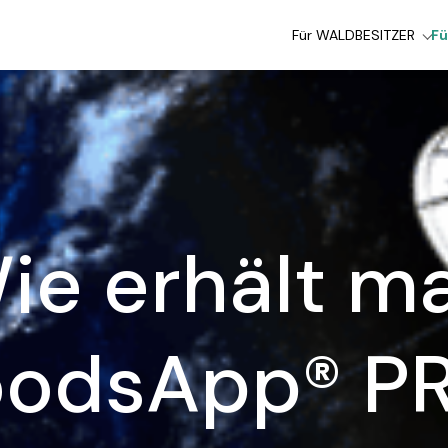
Für WALDBESITZER
F
ie erhält m
odsApp® P